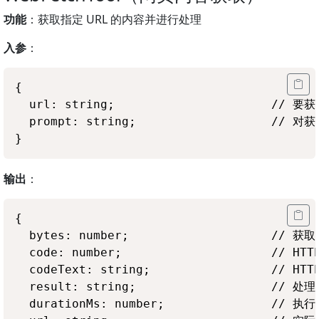
功能
：获取指定 URL 的内容并进行处理
入参
：
{

  url: string;                      //
  prompt: string;                   //
输出
：
{

  bytes: number;                    //
  code: number;                     // HT
  codeText: string;                 // HT
  result: string;                   // 处
  durationMs: number;               // 