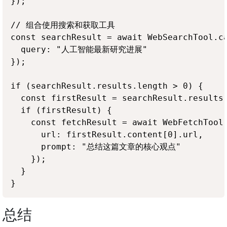
});

// 组合使用搜索和获取工具

const searchResult = await WebSearchTool.ca
  query: "人工智能最新研究进展"

});

if (searchResult.results.length > 0) {

  const firstResult = searchResult.results.
  if (firstResult) {

    const fetchResult = await WebFetchTool.
      url: firstResult.content[0].url,

      prompt: "总结这篇文章的核心观点"

    });

  }

总结