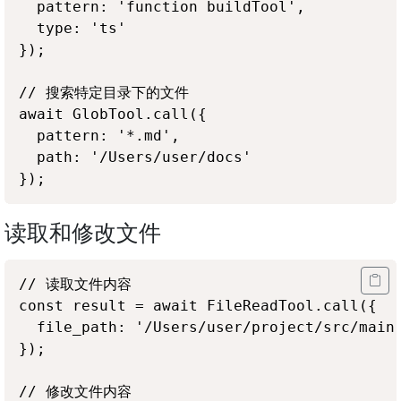
  pattern: 'function buildTool',

  type: 'ts'

});

// 搜索特定目录下的文件

await GlobTool.call({

  pattern: '*.md',

  path: '/Users/user/docs'

读取和修改文件
// 读取文件内容

const result = await FileReadTool.call({

  file_path: '/Users/user/project/src/main.
});

// 修改文件内容
