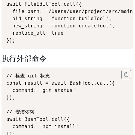
await FileEditTool.call({

  file_path: '/Users/user/project/src/main.
  old_string: 'function buildTool',

  new_string: 'function createTool',

  replace_all: true

执行外部命令
// 检查 git 状态

const result = await BashTool.call({

  command: 'git status'

});

// 安装依赖

await BashTool.call({

  command: 'npm install'

});
