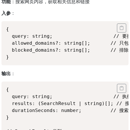
功能
：搜索网页内容，获取相关信息和链接
入参
：
{

  query: string;                     
  allowed_domains?: string[];       //
  blocked_domains?: string[];       //
输出
：
{

  query: string;                     // 
  results: (SearchResult | string)[]
  durationSeconds: number;          // 
}
