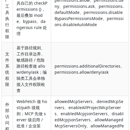
/
permissions.allow、permissions.de
具自己的 checkP
工
ny、permissions.ask、permissions.
ermissions ()，
具
defaultMode、permissions.disable
最后叠加 mod
执
BypassPermissionsMode、permissi
e、bypass、da
行
ons.disableAutoMode
ngerous rule 处
权
理
限
基于路径规则、
文
工作目录边界、
件
敏感路径 / 危险
系
路径检查做 allo
permissions.additionalDirectories、
统
w/deny/ask；编
permissions.allow/deny/ask
权
辑类工具会单独
限
接入文件权限检
查
WebFetch 做 ho
allowedMcpServers、deniedMcpSe
外
st/path 级规
rvers、enableAllProjectMcpServer
部
则；MCP 先做 s
s、enabledMcpjsonServers、disabl
访
erver 级启用 /
edMcpjsonServers、allowManaged
问
批准 / 企业策
McpServersOnly、allowManagedPe
权