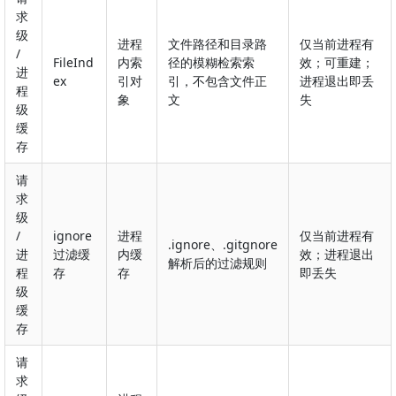
求
级
进程
文件路径和目录路
仅当前进程有
/
FileInd
内索
径的模糊检索索
效；可重建；
进
ex
引对
引，不包含文件正
进程退出即丢
程
象
文
失
级
缓
存
请
求
级
/
ignore
进程
仅当前进程有
.ignore、.gitgnore
进
过滤缓
内缓
效；进程退出
解析后的过滤规则
程
存
存
即丢失
级
缓
存
请
求