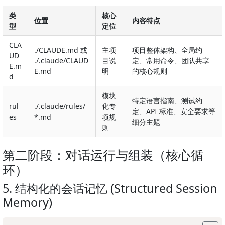
类
核心
位置
内容特点
型
定位
CLA
./CLAUDE.md 或
主项
项目整体架构、全局约
UD
./.claude/CLAUD
目说
定、常用命令、团队共享
E.m
E.md
明
的核心规则
d
模块
特定语言指南、测试约
rul
./.claude/rules/
化专
定、API 标准、安全要求等
es
*.md
项规
细分主题
则
第二阶段：对话运行与组装（核心循
环）
5. 结构化的会话记忆 (Structured Session
Memory)