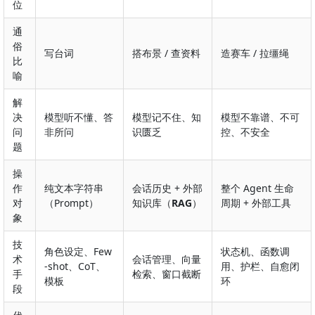
位
通
俗
写台词
搭布景 / 查资料
造赛车 / 拉缰绳
比
喻
解
决
模型听不懂、答
模型记不住、知
模型不靠谱、不可
问
非所问
识匮乏
控、不安全
题
操
作
纯文本字符串
会话历史 + 外部
整个 Agent 生命
对
（Prompt）
知识库（
RAG
）
周期 + 外部工具
象
技
角色设定、Few
状态机、函数调
术
会话管理、向量
-shot、CoT、
用、护栏、自愈闭
手
检索、窗口截断
模板
环
段