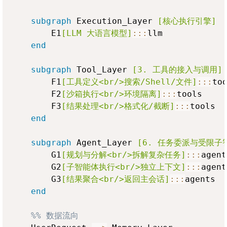
subgraph
 Execution_Layer 
[核心执行引擎]
        E1
[LLM 大语言模型]
:::
llm

end
subgraph
 Tool_Layer 
[3. 工具的接入与调用]
        F1
[工具定义<br/>搜索/Shell/文件]
:::
too
        F2
[沙箱执行<br/>环境隔离]
:::
tools

        F3
[结果处理<br/>格式化/截断]
:::
tools

end
subgraph
 Agent_Layer 
[6. 任务委派与受限子
        G1
[规划与分解<br/>拆解复杂任务]
:::
agent
        G2
[子智能体执行<br/>独立上下文]
:::
agent
        G3
[结果聚合<br/>返回主会话]
:::
agents

end
%% 数据流向