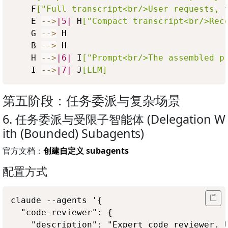
    F
["Full transcript<br/>User requests, 
    E 
-->
|5|
 H
["Compact transcript<br/>Rec
    G 
-->
 H

    B 
-->
 H

    H 
-->
|6|
 I
["Prompt<br/>The assembled p
    I 
-->
|7|
 J
[LLM]
第五阶段：任务委派与复杂场景
6. 任务委派与受限子智能体 (Delegation W
ith (Bounded) Subagents)
官方文档：
创建自定义 subagents
配置方式
claude --agents '{

  "code-reviewer": {

    "description": "Expert code reviewer. U