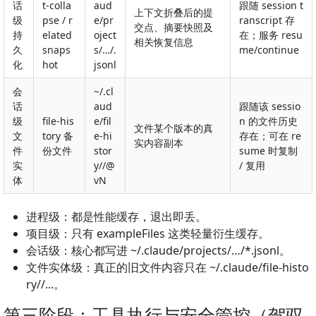
话
t-colla
aud
跟随 session t
上下文折叠后的提
级
pse / r
e/pr
ranscript 存
交点、摘要快照及
持
elated
oject
在；服务 resu
相关恢复信息
久
snaps
s/…/
.
me/continue
化
hot
jsonl
会
~/.cl
话
aud
跟随该 sessio
级
file-his
e/fil
n 的文件历史
文件某个版本的真
文
tory 备
e-hi
存在；可在 re
实内容副本
件
份文件
stor
sume 时复制
实
y/
/
@
/ 复用
体
vN
进程级：都是性能缓存，退出即丢。
项目级：只有 exampleFiles 这类轻量衍生缓存。
会话级：核心都写进 ~/.claude/projects/…/*.jsonl。
文件实体级：真正的旧文件内容只在 ~/.claude/file-histo
ry/
/...。
第三阶段：工具执行与安全管控（驾驭