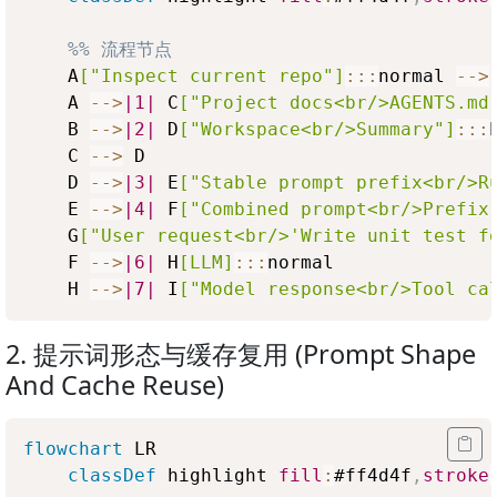
%% 流程节点
    A
["Inspect current repo"]
:::
normal 
-->
    A 
-->
|1|
 C
["Project docs<br/>AGENTS.md
    B 
-->
|2|
 D
["Workspace<br/>Summary"]
:::
    C 
-->
 D

    D 
-->
|3|
 E
["Stable prompt prefix<br/>R
    E 
-->
|4|
 F
["Combined prompt<br/>Prefix
    G
["User request<br/>'Write unit test f
    F 
-->
|6|
 H
[LLM]
:::
normal

    H 
-->
|7|
 I
["Model response<br/>Tool ca
2. 提示词形态与缓存复用 (Prompt Shape
And Cache Reuse)
flowchart
 LR

classDef
 highlight 
fill
:
#ff4d4f
,
stroke