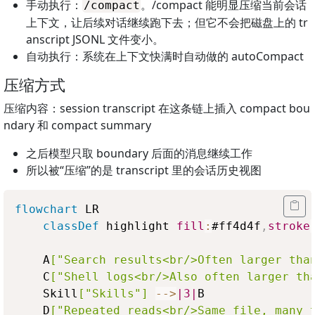
手动执行：
。/compact 能明显压缩当前会话
/compact
上下文，让后续对话继续跑下去；但它不会把磁盘上的 tr
anscript JSONL 文件变小。
自动执行：系统在上下文快满时自动做的 autoCompact
压缩方式
压缩内容：session transcript 在这条链上插入 compact bou
ndary 和 compact summary
之后模型只取 boundary 后面的消息继续工作
所以被“压缩”的是 transcript 里的会话历史视图
flowchart
 LR

classDef
 highlight 
fill
:
#ff4d4f
,
stroke
    A
["Search results<br/>Often larger tha
    C
["Shell logs<br/>Also often larger th
    Skill
["Skills"]
-->
|3|
B

    D
["Repeated reads<br/>Same file, many 