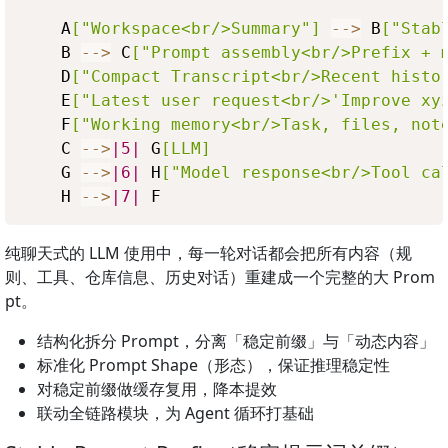
    A
["Workspace<br/>Summary"]
-->
 B
["Stab
    B 
-->
 C
["Prompt assembly<br/>Prefix + 
    D
["Compact Transcript<br/>Recent histo
    E
["Latest user request<br/>'Improve xy
    F
["Working memory<br/>Task, files, not
    C 
-->
|5|
 G
[LLM]
    G 
-->
|6|
 H
["Model response<br/>Tool ca
    H 
-->
|7|
纯聊天式的 LLM 使用中，每一轮对话都会把所有内容（规
则、工具、仓库信息、历史对话）重建成一个完整的大 Prom
pt。
结构化拆分 Prompt，分离「稳定前缀」与「动态内容」
标准化 Prompt Shape（形态），保证推理稳定性
对稳定前缀做缓存复用，降本提效
联动全链路模块，为 Agent 循环打基础