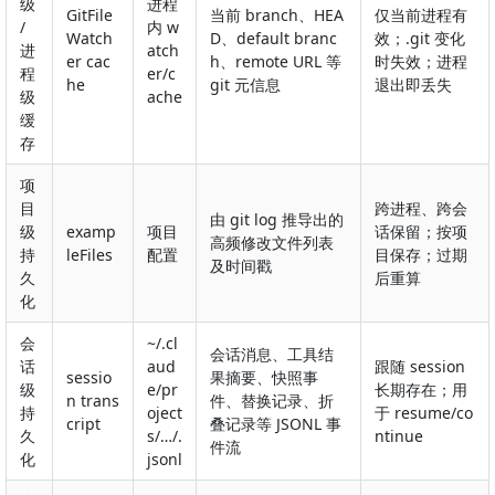
级
进程
GitFile
当前 branch、HEA
仅当前进程有
/
内 w
Watch
D、default branc
效；.git 变化
进
atch
er cac
h、remote URL 等
时失效；进程
程
er/c
he
git 元信息
退出即丢失
级
ache
缓
存
项
目
跨进程、跨会
由 git log 推导出的
级
examp
项目
话保留；按项
高频修改文件列表
持
leFiles
配置
目保存；过期
及时间戳
久
后重算
化
会
~/.cl
会话消息、工具结
话
aud
跟随 session
sessio
果摘要、快照事
级
e/pr
长期存在；用
n trans
件、替换记录、折
持
oject
于 resume/co
cript
叠记录等 JSONL 事
久
s/…/
.
ntinue
件流
化
jsonl