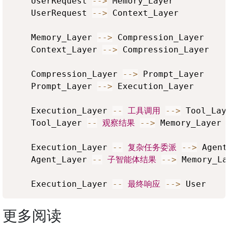
    UserRequest 
-->
 Memory_Layer

    UserRequest 
-->
 Context_Layer

    Memory_Layer 
-->
 Compression_Layer

    Context_Layer 
-->
 Compression_Layer

    Compression_Layer 
-->
 Prompt_Layer

    Prompt_Layer 
-->
 Execution_Layer

    Execution_Layer 
--
工具调用
-->
 Tool_Laye
    Tool_Layer 
--
观察结果
-->
 Memory_Layer

    Execution_Layer 
--
复杂任务委派
-->
 Agent
    Agent_Layer 
--
子智能体结果
-->
 Memory_La
    Execution_Layer 
--
最终响应
-->
更多阅读