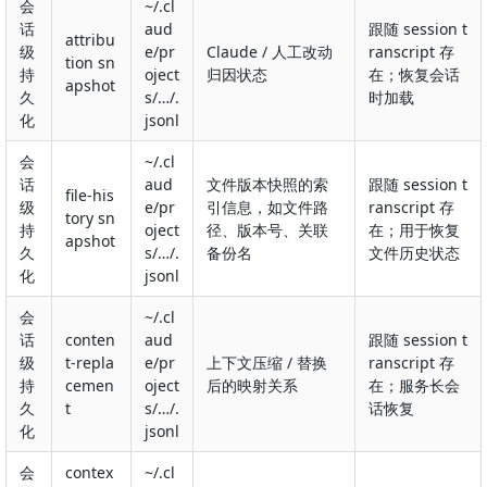
会
~/.cl
话
aud
跟随 session t
attribu
级
e/pr
Claude / 人工改动
ranscript 存
tion sn
持
oject
归因状态
在；恢复会话
apshot
久
s/…/
.
时加载
化
jsonl
会
~/.cl
话
aud
文件版本快照的索
跟随 session t
file-his
级
e/pr
引信息，如文件路
ranscript 存
tory sn
持
oject
径、版本号、关联
在；用于恢复
apshot
久
s/…/
.
备份名
文件历史状态
化
jsonl
会
~/.cl
话
conten
aud
跟随 session t
级
t-repla
e/pr
上下文压缩 / 替换
ranscript 存
持
cemen
oject
后的映射关系
在；服务长会
久
t
s/…/
.
话恢复
化
jsonl
会
contex
~/.cl