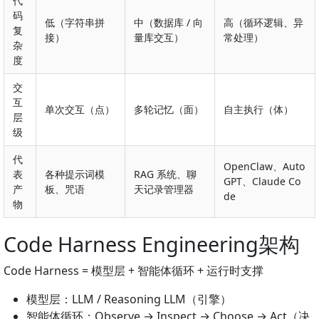
代
码
低（字符串拼
中（数据库 / 向
高（循环逻辑、异
复
接）
量库交互）
常处理）
杂
度
交
互
单次交互（点）
多轮记忆（面）
自主执行（体）
层
级
代
OpenClaw、Auto
表
各种提示词模
RAG 系统、聊
GPT、Claude Co
产
板、咒语
天记录管理器
de
物
Code Harness Engineering架构
Code Harness = 模型层 + 智能体循环 + 运行时支撑
模型层：LLM / Reasoning LLM（引擎）
智能体循环：Observe → Inspect → Choose → Act（决