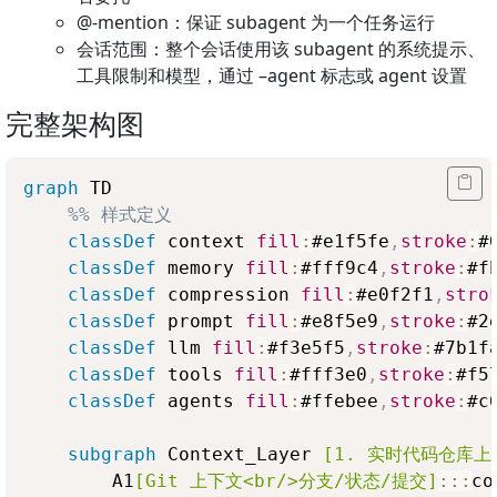
@-mention：保证 subagent 为一个任务运行
会话范围：整个会话使用该 subagent 的系统提示、
工具限制和模型，通过 –agent 标志或 agent 设置
完整架构图
graph
 TD

%% 样式定义
classDef
 context 
fill
:
#e1f5fe
,
stroke
:
#
classDef
 memory 
fill
:
#fff9c4
,
stroke
:
#f
classDef
 compression 
fill
:
#e0f2f1
,
stro
classDef
 prompt 
fill
:
#e8f5e9
,
stroke
:
#2
classDef
 llm 
fill
:
#f3e5f5
,
stroke
:
#7b1f
classDef
 tools 
fill
:
#fff3e0
,
stroke
:
#f5
classDef
 agents 
fill
:
#ffebee
,
stroke
:
#c
subgraph
 Context_Layer 
[1. 实时代码仓库上
        A1
[Git 上下文<br/>分支/状态/提交]
:::
co