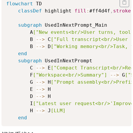
flowchart
 TD

classDef
 highlight 
fill
:
#ff4d4f
,
stroke
subgraph
 UsedInNextPrompt_Main

        A
["New events<br/>User turns, tool
        B 
-->
 C
["Full transcript<br/>User 
        B 
-->
 D
["Working memory<br/>Task, 
end
subgraph
 UsedInNextPrompt

        C 
-->
 E
["Compact Transcript<br/>Re
        F
["Workspace<br/>Summary"]
-->
 G
["
        G 
-->
 H
["Prompt assembly<br/>Prefi
        E 
-->
 H

        D 
-->
 H

        I
["Latest user request<br/>'Improv
        H 
-->
 J
[LLM]
end