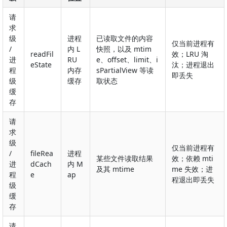
请
求
级
进程
已读取文件的内容
仅当前进程有
/
内 L
快照，以及 mtim
readFil
效；LRU 淘
进
RU
e、offset、limit、i
eState
汰；进程退出
程
内存
sPartialView 等读
即丢失
级
缓存
取状态
缓
存
请
求
级
仅当前进程有
/
fileRea
进程
某些文件读取结果
效；依赖 mti
进
dCach
内 M
及其 mtime
me 失效；进
程
e
ap
程退出即丢失
级
缓
存
请